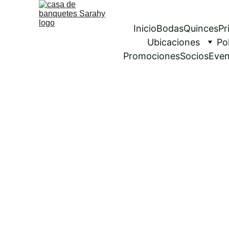
Inicio
Bodas
Quinces
Pr
Ubicaciones
Po
Promociones
Socios
Even