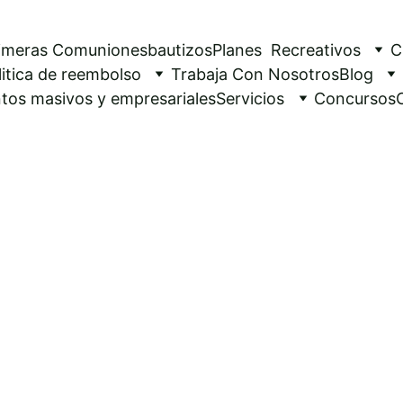
imeras Comuniones
bautizos
Planes  Recreativos
C
litica de reembolso
Trabaja Con Nosotros
Blog
tos masivos y empresariales
Servicios
Concursos