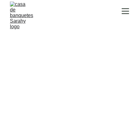
¡Bienvenidos a 
Celebraciones 
Sarahy 
ubicación Casa 
Finca Itagui!